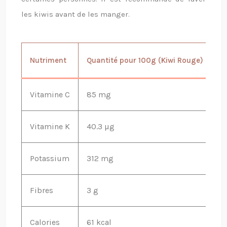
les kiwis avant de les manger.
Nutriment
Quantité pour 100g (Kiwi Rouge)
Q
Vitamine C
85 mg
9
Vitamine K
40.3 µg
4
Potassium
312 mg
3
Fibres
3 g
3
Calories
61 kcal
61