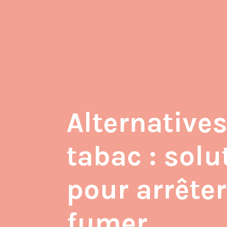
Alternative
tabac : solu
pour arrêter
fumer