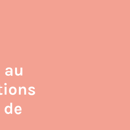
s au
tions
 de