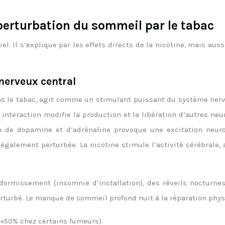
erturbation du sommeil par le tabac
el. Il s’explique par les effets directs de la nicotine, mais 
 nerveux central
s le tabac, agit comme un stimulant puissant du système nerveu
 interaction modifie la production et la libération d’autres ne
n de dopamine et d’adrénaline provoque une excitation neuron
galement perturbée. La nicotine stimule l’activité cérébrale, 
ndormissement (insomnie d’installation), des réveils nocturne
turbé. Le manque de sommeil profond nuit à la réparation physi
50% chez certains fumeurs).