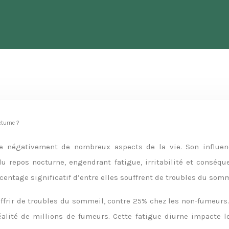
cturne ?
e négativement de nombreux aspects de la vie. Son influen
u repos nocturne, engendrant fatigue, irritabilité et conséqu
ntage significatif d’entre elles souffrent de troubles du somm
frir de troubles du sommeil, contre 25% chez les non-fumeur
éalité de millions de fumeurs. Cette fatigue diurne impacte l