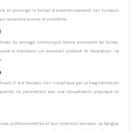
icile et prolonge le temps d’endormissement. Les fumeurs
 qui accentue encore le problème.
l
tômes du sevrage nicotinique (envie pressante de fumer,
fficulté à maintenir un sommeil profond et réparateur. La
e.
e
nt (7 à 8 heures). Ceci s’explique par la fragmentation
ualité, ne permettant pas une récupération physique et
es professionnelles et aux relations sociales. La fatigue