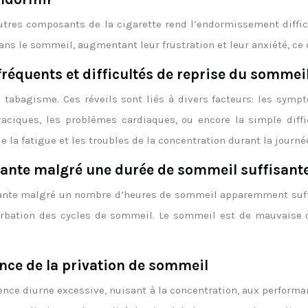
autres composants de la cigarette rend l’endormissement diff
ns le sommeil, augmentant leur frustration et leur anxiété, ce
fréquents et difficultés de reprise du sommei
tabagisme. Ces réveils sont liés à divers facteurs: les symp
thoraciques, les problèmes cardiaques, ou encore la simple di
e la fatigue et les troubles de la concentration durant la journé
tante malgré une durée de sommeil suffisant
ante malgré un nombre d’heures de sommeil apparemment suffisa
rbation des cycles de sommeil. Le sommeil est de mauvaise q
nce de la privation de sommeil
ce diurne excessive, nuisant à la concentration, aux performanc