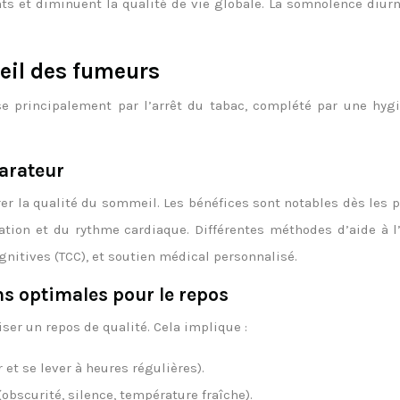
nts et diminuent la qualité de vie globale. La somnolence diu
eil des fumeurs
e principalement par l’arrêt du tabac, complété par une hyg
parateur
rer la qualité du sommeil. Les bénéfices sont notables dès les
ion et du rythme cardiaque. Différentes méthodes d’aide à l’a
itives (TCC), et soutien médical personnalisé.
ns optimales pour le repos
er un repos de qualité. Cela implique :
 et se lever à heures régulières).
bscurité, silence, température fraîche).