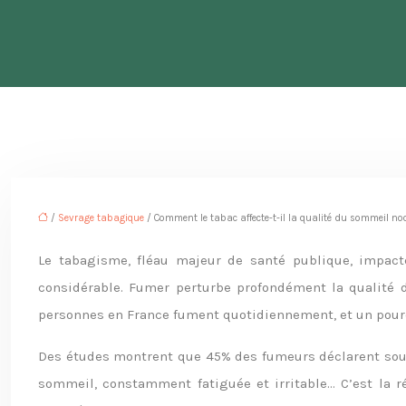
/
Sevrage tabagique
/ Comment le tabac affecte-t-il la qualité du sommeil no
Le tabagisme, fléau majeur de santé publique, impact
considérable. Fumer perturbe profondément la qualité d
personnes en France fument quotidiennement, et un pource
Des études montrent que 45% des fumeurs déclarent souf
sommeil, constamment fatiguée et irritable… C’est la r