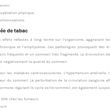
dormir.
cupération physique.
nchronisations.
ée de tabac
 effets néfastes à long terme sur l’organisme, aggravant les
ronique et l’emphysème. Ces pathologies provoquent des diff
ls fréquents et un sommeil très fragmenté. La diminution de l
nt négativement la qualité du sommeil.
ur les maladies cardiovasculaires. L’hypertension artérielle,
deur du sommeil. La perturbation de la circulation sanguine af
 hormone régulant le cycle veille-sommeil, est également suspe
 30% chez les fumeurs.
nuit.